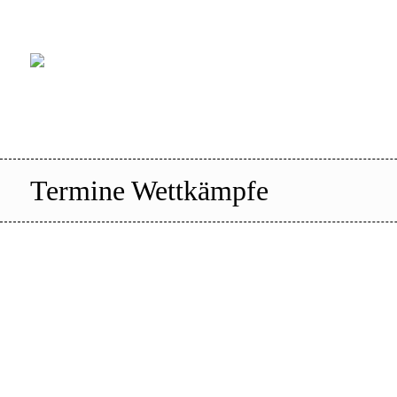
Login CCVD Backoffice
Login CCVD Campus
CCV
Termine Wettkämpfe