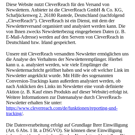
Diese Website nutzt CleverReach für den Versand von
Newslettern. Anbieter ist die CleverReach GmbH & Co. KG,
Schafjückenweg 2, 26180 Rastede, Deutschland (nachfolgend
„CleverReach“). CleverReach ist ein Dienst, mit dem der
Newsletterversand organisiert und analysiert werden kann. Die
von Ihnen zwecks Newsletterbezug eingegebenen Daten (z. B.
E-Mail-Adresse) werden auf den Servern von CleverReach in
Deutschland bzw. Irland gespeichert.
Unsere mit CleverReach versandten Newsletter ermöglichen uns
die Analyse des Verhaltens der Newsletterempfänger. Hierbei
kann u. a. analysiert werden, wie viele Empfänger die
Newsletternachricht geöffnet haben und wie oft welcher Link im
Newsletter angeklickt wurde. Mit Hilfe des sogenannten
Conversion-Trackings kann außerdem analysiert werden, ob
nach Anklicken des Links im Newsletter eine vorab definierte
Aktion (z. B. Kauf eines Produkts auf dieser Website) erfolgt ist.
Weitere Informationen zur Datenanalyse durch CleverReach-
Newsletter erhalten Sie unter:
https://www.cleverreach.com/de/funktionen/reporting-und-
tracking/
.
Die Datenverarbeitung erfolgt auf Grundlage Ihrer Einwilligung
(Art. 6 Abs. 1 lit. a DSGVO). Sie können diese Einwilligung