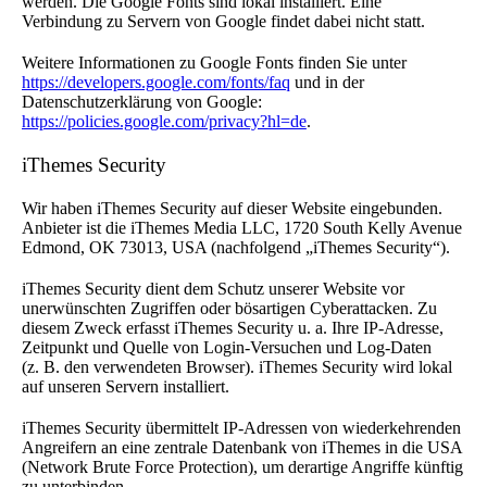
werden. Die Google Fonts sind lokal installiert. Eine
Verbindung zu Servern von Google findet dabei nicht statt.
Weitere Informationen zu Google Fonts finden Sie unter
https://developers.google.com/fonts/faq
und in der
Datenschutzerklärung von Google:
https://policies.google.com/privacy?hl=de
.
iThemes Security
Wir haben iThemes Security auf dieser Website eingebunden.
Anbieter ist die iThemes Media LLC, 1720 South Kelly Avenue
Edmond, OK 73013, USA (nachfolgend „iThemes Security“).
iThemes Security dient dem Schutz unserer Website vor
unerwünschten Zugriffen oder bösartigen Cyberattacken. Zu
diesem Zweck erfasst iThemes Security u. a. Ihre IP-Adresse,
Zeitpunkt und Quelle von Login-Versuchen und Log-Daten
(z. B. den verwendeten Browser). iThemes Security wird lokal
auf unseren Servern installiert.
iThemes Security übermittelt IP-Adressen von wiederkehrenden
Angreifern an eine zentrale Datenbank von iThemes in die USA
(Network Brute Force Protection), um derartige Angriffe künftig
zu unterbinden.